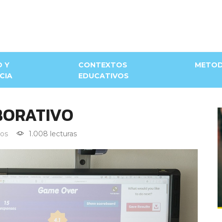
D Y
CONTEXTOS
METOD
CIA
EDUCATIVOS
BORATIVO
os
1.008 lecturas