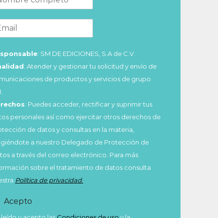
sponsable
: SM DE EDICIONES, S.A de C.V.
nalidad
: Atender y gestionar tu solicitud y envío de
municaciones de productos y servicios de grupo
.
rechos
: Puedes acceder, rectificar y suprimir tus
tos personales así como ejercitar otros derechos de
otección de datos y consultas en la materia,
rigiéndote a nuestro Delegado de Protección de
tos a través del correo electrónico. Para más
formación sobre el tratamiento de datos consulta
estra
Política de privacidad
.
Acepto
 leído y acepto las
Condiciones de uso
y la