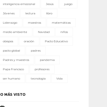
inteligencia emocional
Jesús
juego
Jóvenes
lectura
libro
Liderazgo
maestros
matemáticas
medio ambiente
Navidad
niños
obispos
oración
Pacto Educativo
pacto global
padres
Padres y maestros
pandemia
Papa Francisco
profesores
ser humano
tecnología
Vida
LO MÁS VISTO