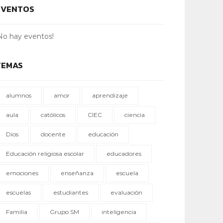
EVENTOS
No hay eventos!
TEMAS
alumnos
amor
aprendizaje
aula
católicos
CIEC
ciencia
Dios
docente
educación
Educación religiosa escolar
educadores
emociones
enseñanza
escuela
escuelas
estudiantes
evaluación
Familia
Grupo SM
inteligencia