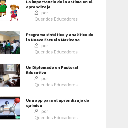
La importancia de la estima en el
aprendizaje
por
CONTEXTOS EDUCATIVOS
CONTEXTOS EDUCATIVOS
Queridos Educadores
NFRONTAR LA VIOLENCIA
LA LITERATURA CLÁSICA
Programa sintético y analítico de
SCOLAR
la Nueva Escuela Mexicana
por
Queridos Educadores
Un Diplomado en Pastoral
Educativa
por
Queridos Educadores
Una app para el aprendizaje de
química
por
Queridos Educadores