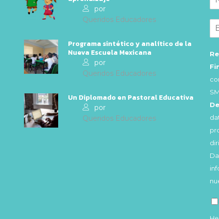
por
Queridos Educadores
Programa sintético y analítico de la
Nueva Escuela Mexicana
Re
por
Fi
Queridos Educadores
co
SM
Un Diplomado en Pastoral Educativa
De
por
da
Queridos Educadores
pr
di
Da
in
nu
He