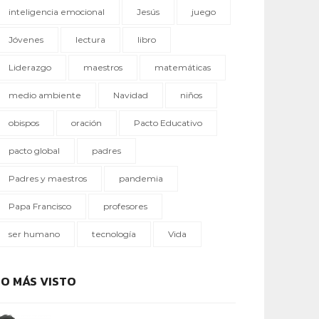
inteligencia emocional
Jesús
juego
Jóvenes
lectura
libro
Liderazgo
maestros
matemáticas
medio ambiente
Navidad
niños
obispos
oración
Pacto Educativo
pacto global
padres
Padres y maestros
pandemia
Papa Francisco
profesores
ser humano
tecnología
Vida
LO MÁS VISTO
IDENTIDAD Y PERTENENCIA