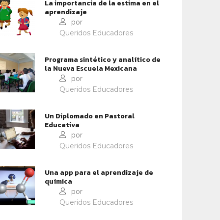
La importancia de la estima en el
CONTEXTOS EDUCATIVOS
aprendizaje
PACTO EDUCATIVO GLOBAL
por
BINAR: DIMENSIONES DE
EL PRIMER CONCILIO
Queridos Educadores
 PERSONALIDAD
EDUCATIVO GLOBAL
Programa sintético y analítico de
la Nueva Escuela Mexicana
por
Queridos Educadores
Un Diplomado en Pastoral
Educativa
por
Queridos Educadores
Una app para el aprendizaje de
química
por
Queridos Educadores