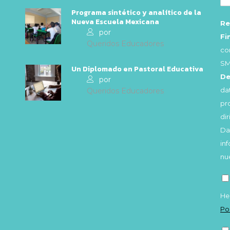
Programa sintético y analítico de la
Nueva Escuela Mexicana
Re
por
Fi
Queridos Educadores
co
SM
Un Diplomado en Pastoral Educativa
De
por
da
Queridos Educadores
pr
di
Da
in
nu
He
Po