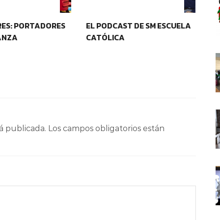
D Y PERTENENCIA
IDENTIDAD Y PERTENENCIA
ES: PORTADORES
EL PODCAST DE SM ESCUELA
WE
ANZA
CATÓLICA
LA
á publicada.
Los campos obligatorios están