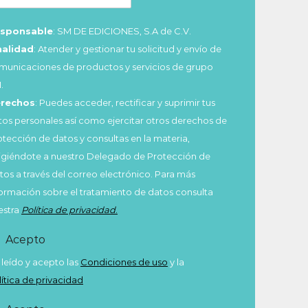
sponsable
: SM DE EDICIONES, S.A de C.V.
nalidad
: Atender y gestionar tu solicitud y envío de
municaciones de productos y servicios de grupo
.
rechos
: Puedes acceder, rectificar y suprimir tus
tos personales así como ejercitar otros derechos de
otección de datos y consultas en la materia,
rigiéndote a nuestro Delegado de Protección de
tos a través del correo electrónico. Para más
formación sobre el tratamiento de datos consulta
estra
Política de privacidad
.
Acepto
 leído y acepto las
Condiciones de uso
y la
lítica de privacidad