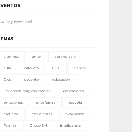
EVENTOS
No hay eventos!
TEMAS
alumnos
amor
aprendizaje
aula
católicos
CIEC
ciencia
Dios
docente
educación
Educación religiosa escolar
educadores
emociones
enseñanza
escuela
escuelas
estudiantes
evaluación
Familia
Grupo SM
inteligencia