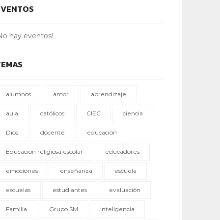
EVENTOS
No hay eventos!
TEMAS
alumnos
amor
aprendizaje
aula
católicos
CIEC
ciencia
Dios
docente
educación
Educación religiosa escolar
educadores
emociones
enseñanza
escuela
escuelas
estudiantes
evaluación
Familia
Grupo SM
inteligencia