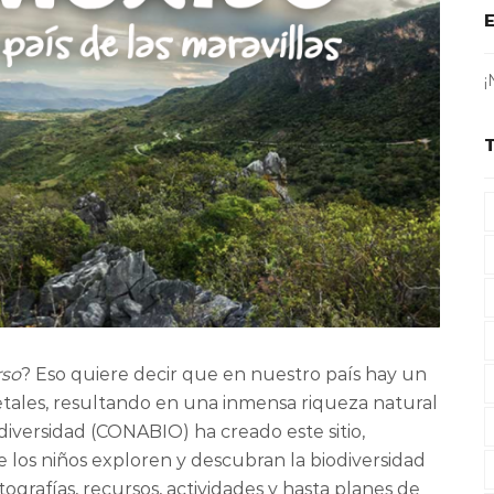
¡
so
? Eso quiere decir que en nuestro país hay un
tales, resultando en una inmensa riqueza natural
odiversidad (CONABIO) ha creado este sitio,
que los niños exploren y descubran la biodiversidad
tografías, recursos, actividades y hasta planes de