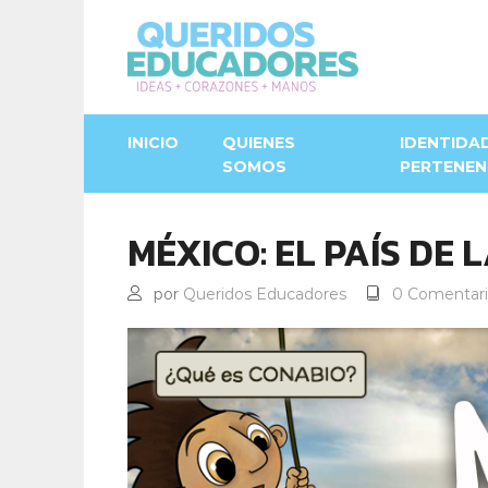
INICIO
QUIENES
IDENTIDA
SOMOS
PERTENEN
MÉXICO: EL PAÍS DE
por
Queridos Educadores
0 Comentari