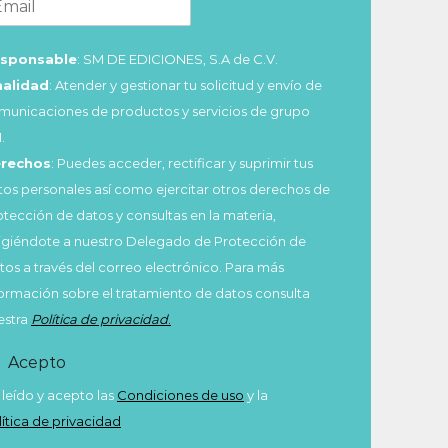
sponsable
: SM DE EDICIONES, S.A de C.V.
nalidad
: Atender y gestionar tu solicitud y envío de
municaciones de productos y servicios de grupo
.
rechos
: Puedes acceder, rectificar y suprimir tus
tos personales así como ejercitar otros derechos de
otección de datos y consultas en la materia,
rigiéndote a nuestro Delegado de Protección de
tos a través del correo electrónico. Para más
formación sobre el tratamiento de datos consulta
estra
Política de privacidad
.
Acepto
 leído y acepto las
Condiciones de uso
y la
lítica de privacidad