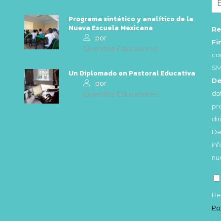
Programa sintético y analítico de la
Nueva Escuela Mexicana
Re
por
Fi
Queridos Educadores
co
SM
Un Diplomado en Pastoral Educativa
De
por
da
Queridos Educadores
pr
di
Da
in
nu
He
Po