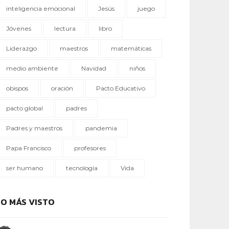
inteligencia emocional
Jesús
juego
Jóvenes
lectura
libro
Liderazgo
maestros
matemáticas
medio ambiente
Navidad
niños
obispos
oración
Pacto Educativo
pacto global
padres
Padres y maestros
pandemia
Papa Francisco
profesores
ser humano
tecnología
Vida
LO MÁS VISTO