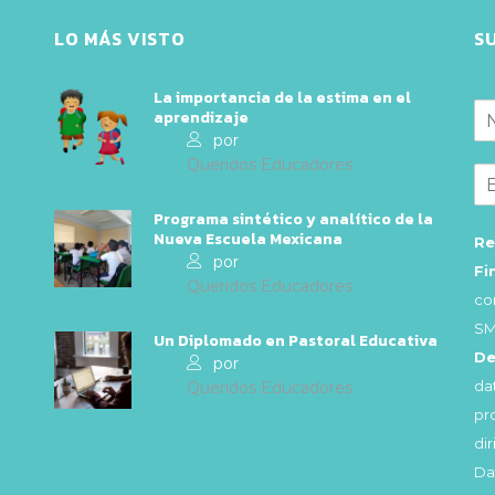
LO MÁS VISTO
S
La importancia de la estima en el
aprendizaje
por
Queridos Educadores
Programa sintético y analítico de la
Nueva Escuela Mexicana
Re
por
Fi
Queridos Educadores
co
SM
Un Diplomado en Pastoral Educativa
De
por
da
Queridos Educadores
pr
di
Da