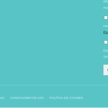
in
nu
He
Po
De
S
DAD
CONDICIONES DE USO
POLÍTICA DE COOKIES