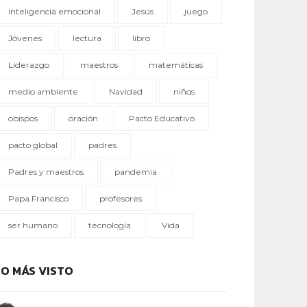
inteligencia emocional
Jesús
juego
Jóvenes
lectura
libro
Liderazgo
maestros
matemáticas
medio ambiente
Navidad
niños
obispos
oración
Pacto Educativo
pacto global
padres
Padres y maestros
pandemia
Papa Francisco
profesores
ser humano
tecnología
Vida
LO MÁS VISTO