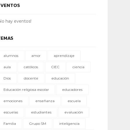
EVENTOS
No hay eventos!
TEMAS
alumnos
amor
aprendizaje
aula
católicos
CIEC
ciencia
Dios
docente
educación
Educación religiosa escolar
educadores
emociones
enseñanza
escuela
escuelas
estudiantes
evaluación
Familia
Grupo SM
inteligencia