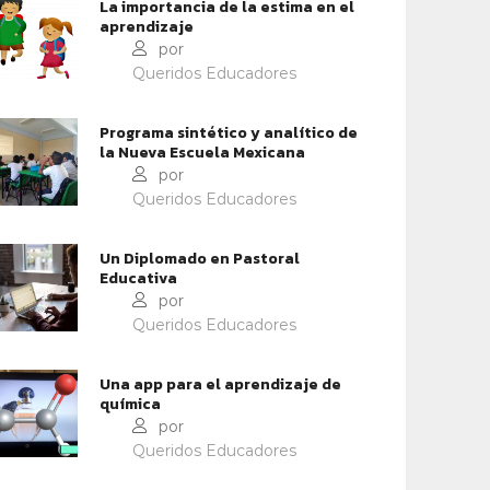
La importancia de la estima en el
aprendizaje
por
Queridos Educadores
Programa sintético y analítico de
la Nueva Escuela Mexicana
por
Queridos Educadores
IDENTIDAD Y PERTENENCIA
IDENTIDAD Y PERTENENCIA
ERNES SANTO
JUEVES SANTO: ESCUELA DE
Un Diplomado en Pastoral
Educativa
FE
por
Queridos Educadores
Una app para el aprendizaje de
química
por
Queridos Educadores