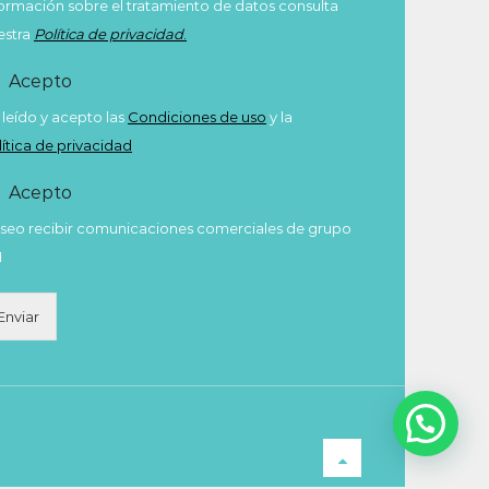
formación sobre el tratamiento de datos consulta
estra
Política de privacidad
.
Acepto
 leído y acepto las
Condiciones de uso
y la
lítica de privacidad
Acepto
seo recibir comunicaciones comerciales de grupo
M
Enviar
Hola! ¿en qué podemos ayudarte?