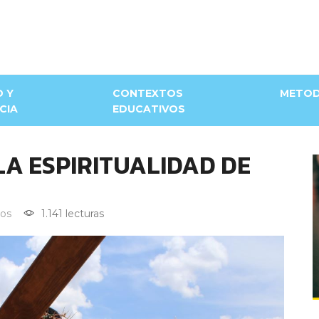
D Y
CONTEXTOS
METOD
CIA
EDUCATIVOS
LA ESPIRITUALIDAD DE
os
1.141 lecturas