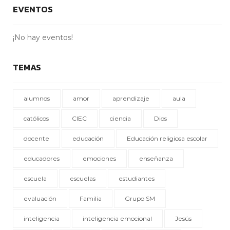
EVENTOS
¡No hay eventos!
TEMAS
alumnos
amor
aprendizaje
aula
católicos
CIEC
ciencia
Dios
docente
educación
Educación religiosa escolar
educadores
emociones
enseñanza
escuela
escuelas
estudiantes
evaluación
Familia
Grupo SM
inteligencia
inteligencia emocional
Jesús