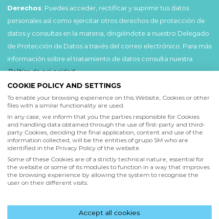
Derechos
: Puedes acceder, rectificar y suprimir tus datos
personales así como ejercitar otros derechos de protección de
datos y consultas en la materia, dirigiéndote a nuestro Delegado
de Protección de Datos a través del correo electrónico. Para más
información sobre el tratamiento de datos consulta nuestra
Política de privacidad
.
COOKIE POLICY AND SETTINGS
Acepto
To enable your browsing experience on this Website, Cookies or other
files with a similar functionality are used.
He leído y acepto las
Condiciones de uso
y la
In any case, we inform that you the parties responsible for Cookies
Política de privacidad
and handling data obtained through the use of first-party and third-
party Cookies, deciding the final application, content and use of the
information collected, will be the entities of grupo SM who are
Acepto
identified in the Privacy Policy of the website.
Deseo recibir comunicaciones comerciales de grupo SM
Some of these Cookies are of a strictly technical nature, essential for
the website or some of its modules to function in a way that improves
the browsing experience by allowing the system to recognise the
user on their different visits.
Enviar
Accept all cookies