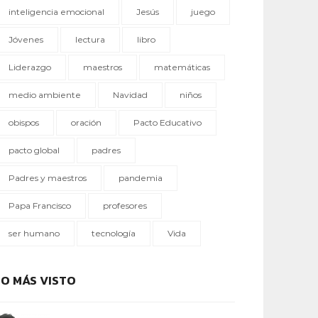
inteligencia emocional
Jesús
juego
Jóvenes
lectura
libro
Liderazgo
maestros
matemáticas
medio ambiente
Navidad
niños
obispos
oración
Pacto Educativo
pacto global
padres
Padres y maestros
pandemia
Papa Francisco
profesores
ser humano
tecnología
Vida
LO MÁS VISTO