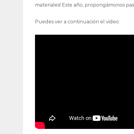
materiales! Este año, propongámonos pas
Puedes ver a continuación el video: