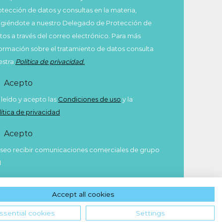
otección de datos y consultas en la materia,
rigiéndote a nuestro Delegado de Protección de
tos a través del correo electrónico. Para más
formación sobre el tratamiento de datos consulta
estra
Política de privacidad
.
Acepto
 leído y acepto las
Condiciones de uso
y la
lítica de privacidad
Acepto
seo recibir comunicaciones comerciales de grupo
M
Enviar
Accept all cookies
ssential cookies
Settings