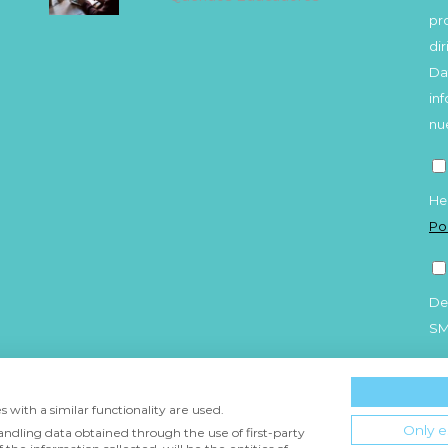
pr
di
Da
in
nu
He
Po
De
S
 with a similar functionality are used.
Only e
andling data obtained through the use of first-party