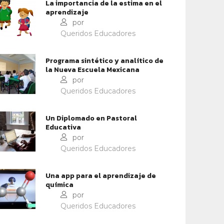
La importancia de la estima en el
aprendizaje
por
Queridos Educadores
Programa sintético y analítico de
la Nueva Escuela Mexicana
por
Queridos Educadores
Un Diplomado en Pastoral
Educativa
por
CONTEXTOS EDUCATIVOS
CONTEXTOS EDUCATIVOS
Queridos Educadores
MILIA EN ARMONÍA
AMAR Y ESCUCHAR
Una app para el aprendizaje de
química
por
Queridos Educadores