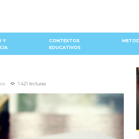
D Y
CONTEXTOS
METOD
CIA
EDUCATIVOS
os
1.421 lecturas