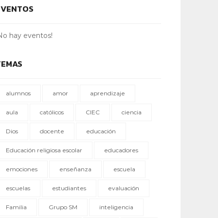
EVENTOS
No hay eventos!
TEMAS
alumnos
amor
aprendizaje
aula
católicos
CIEC
ciencia
Dios
docente
educación
Educación religiosa escolar
educadores
emociones
enseñanza
escuela
escuelas
estudiantes
evaluación
Familia
Grupo SM
inteligencia