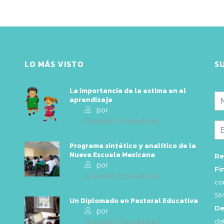
LO MÁS VISTO
S
La importancia de la estima en el
aprendizaje
por
Queridos Educadores
Programa sintético y analítico de la
Nueva Escuela Mexicana
Re
por
Fi
Queridos Educadores
co
SM
Un Diplomado en Pastoral Educativa
De
por
da
Queridos Educadores