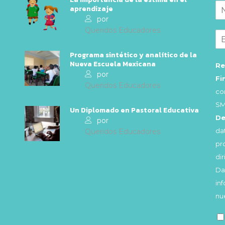
aprendizaje
por
Queridos Educadores
Programa sintético y analítico de la
Nueva Escuela Mexicana
Re
por
Fi
Queridos Educadores
co
SM
Un Diplomado en Pastoral Educativa
De
por
da
Queridos Educadores
pr
di
Da
in
nu