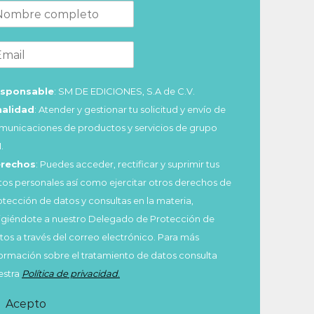
sponsable
: SM DE EDICIONES, S.A de C.V.
nalidad
: Atender y gestionar tu solicitud y envío de
municaciones de productos y servicios de grupo
.
rechos
: Puedes acceder, rectificar y suprimir tus
tos personales así como ejercitar otros derechos de
otección de datos y consultas en la materia,
rigiéndote a nuestro Delegado de Protección de
tos a través del correo electrónico. Para más
formación sobre el tratamiento de datos consulta
estra
Política de privacidad
.
Acepto