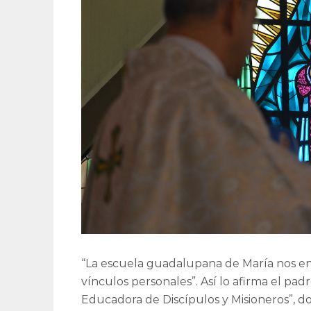
“La escuela guadalupana de María nos ens
vínculos personales”. Así lo afirma el p
Educadora de Discípulos y Misioneros”,