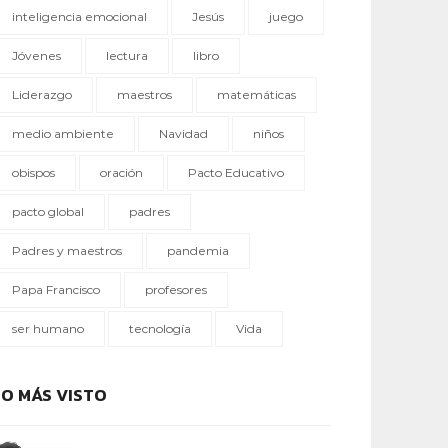
inteligencia emocional
Jesús
juego
Jóvenes
lectura
libro
Liderazgo
maestros
matemáticas
medio ambiente
Navidad
niños
obispos
oración
Pacto Educativo
pacto global
padres
Padres y maestros
pandemia
Papa Francisco
profesores
ser humano
tecnología
Vida
LO MÁS VISTO