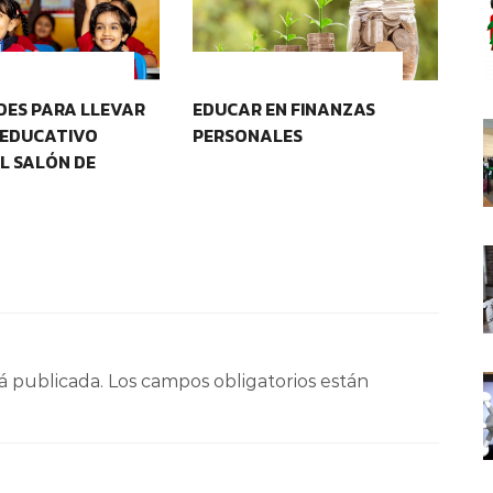
D Y PERTENENCIA
CONTEXTOS EDUCATIVOS
DES PARA LLEVAR
EDUCAR EN FINANZAS
ED
 EDUCATIVO
PERSONALES
L SALÓN DE
á publicada.
Los campos obligatorios están