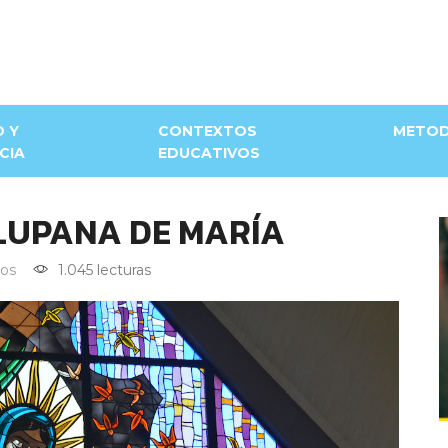
D Y
CONTEXTOS
METOD
CIA
EDUCATIVOS
LUPANA DE MARÍA
os
1.045 lecturas