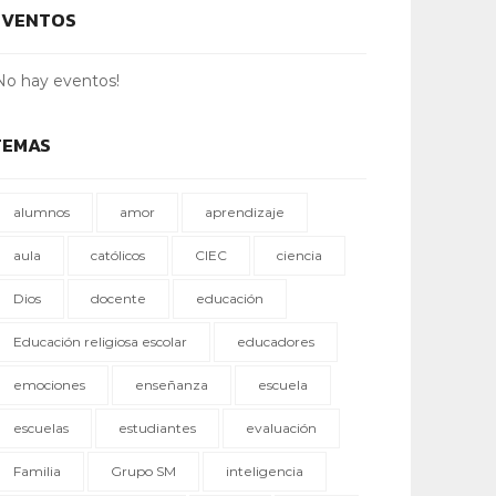
EVENTOS
No hay eventos!
TEMAS
alumnos
amor
aprendizaje
aula
católicos
CIEC
ciencia
Dios
docente
educación
Educación religiosa escolar
educadores
emociones
enseñanza
escuela
escuelas
estudiantes
evaluación
Familia
Grupo SM
inteligencia