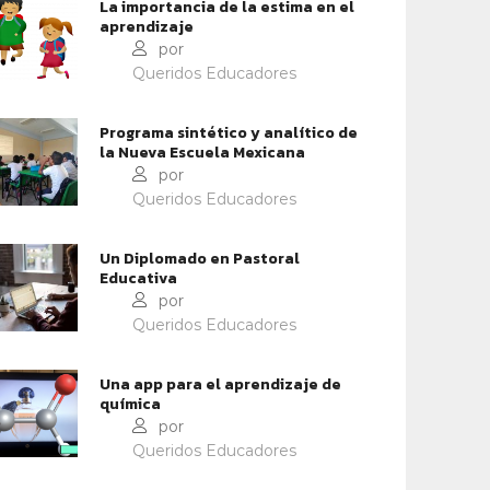
La importancia de la estima en el
aprendizaje
por
IDENTIDAD Y PERTENENCIA
IDENTIDAD Y PERTENENCIA
Queridos Educadores
UCAR LOS SENTIMIENTOS
SIETE COMPROMISOS DEL
PACTO EDUCATIVO GLOBAL
Programa sintético y analítico de
la Nueva Escuela Mexicana
por
Queridos Educadores
Un Diplomado en Pastoral
Educativa
por
Queridos Educadores
Una app para el aprendizaje de
química
por
Queridos Educadores