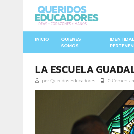
INICIO
QUIENES
IDENTIDA
SOMOS
PERTENEN
LA ESCUELA GUADA
por
Queridos Educadores
0 Comentari