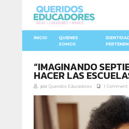
INICIO
QUIENES
IDENTIDA
SOMOS
PERTENEN
“IMAGINANDO SEPTI
HACER LAS ESCUELA
por
Queridos Educadores
1 Comment