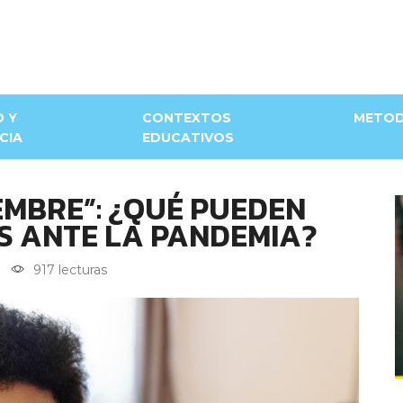
D Y
CONTEXTOS
METOD
CIA
EDUCATIVOS
EMBRE”: ¿QUÉ PUEDEN
S ANTE LA PANDEMIA?
917 lecturas