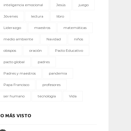
inteligencia emocional
Jesús
juego
Jóvenes
lectura
libro
Liderazgo
maestros
matemáticas
medio ambiente
Navidad
niños
obispos
oración
Pacto Educativo
pacto global
padres
Padres y maestros
pandemia
Papa Francisco
profesores
ser humano
tecnología
Vida
LO MÁS VISTO