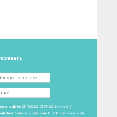
USCRÍBETE
sponsable
: SM DE EDICIONES, S.A de C.V.
nalidad
: Atender y gestionar tu solicitud y envío de