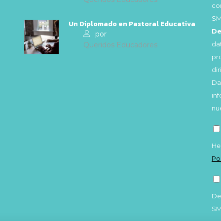
co
SM
Un Diplomado en Pastoral Educativa
De
por
da
Queridos Educadores
pr
di
Da
in
nu
He
Po
De
S