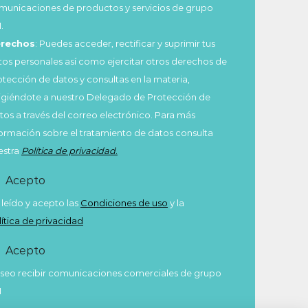
municaciones de productos y servicios de grupo
.
rechos
: Puedes acceder, rectificar y suprimir tus
tos personales así como ejercitar otros derechos de
otección de datos y consultas en la materia,
rigiéndote a nuestro Delegado de Protección de
tos a través del correo electrónico. Para más
formación sobre el tratamiento de datos consulta
estra
Política de privacidad
.
Acepto
 leído y acepto las
Condiciones de uso
y la
lítica de privacidad
Acepto
seo recibir comunicaciones comerciales de grupo
M