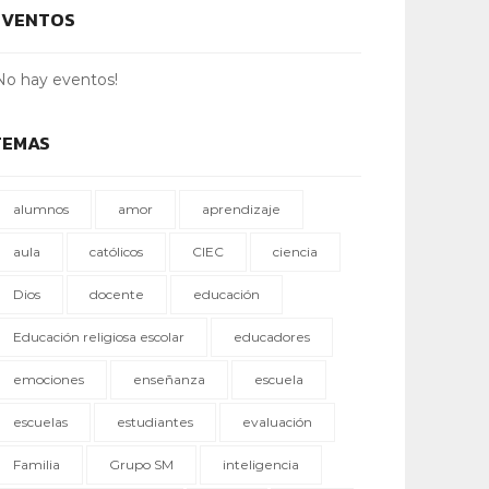
EVENTOS
No hay eventos!
TEMAS
alumnos
amor
aprendizaje
aula
católicos
CIEC
ciencia
Dios
docente
educación
Educación religiosa escolar
educadores
emociones
enseñanza
escuela
escuelas
estudiantes
evaluación
Familia
Grupo SM
inteligencia