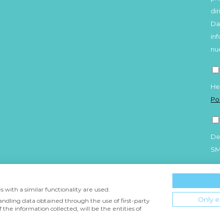
di
Da
in
nu
He
Po
De
S
 with a similar functionality are used.
Only e
andling data obtained through the use of first-party
 the information collected, will be the entities of