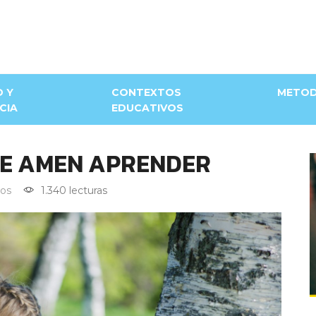
D Y
CONTEXTOS
METOD
CIA
EDUCATIVOS
UE AMEN APRENDER
os
1.340 lecturas