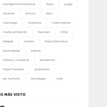
inteligencia emocional
Jesús
juego
Jóvenes
lectura
libro
Liderazgo
maestros
matemáticas
medio ambiente
Navidad
niños
obispos
oración
Pacto Educativo
pacto global
padres
Padres y maestros
pandemia
Papa Francisco
profesores
ser humano
tecnología
Vida
LO MÁS VISTO