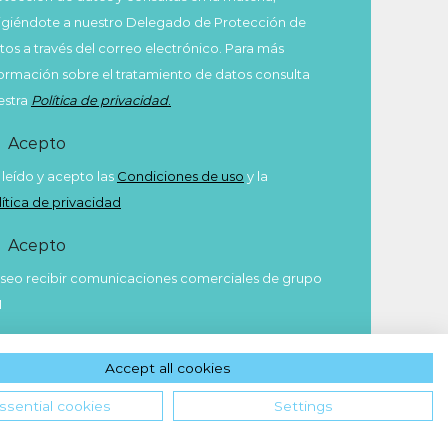
rigiéndote a nuestro Delegado de Protección de
tos a través del correo electrónico. Para más
formación sobre el tratamiento de datos consulta
estra
Política de privacidad
.
Acepto
 leído y acepto las
Condiciones de uso
y la
lítica de privacidad
Acepto
seo recibir comunicaciones comerciales de grupo
M
Enviar
Accept all cookies
ssential cookies
Settings