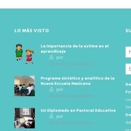
LO MÁS VISTO
S
La importancia de la estima en el
aprendizaje
por
Queridos Educadores
Programa sintético y analítico de la
Nueva Escuela Mexicana
Re
por
Fi
Queridos Educadores
co
SM
Un Diplomado en Pastoral Educativa
De
por
da
Queridos Educadores
pr