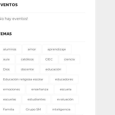
EVENTOS
No hay eventos!
TEMAS
alumnos
amor
aprendizaje
aula
católicos
CIEC
ciencia
Dios
docente
educación
Educación religiosa escolar
educadores
emociones
enseñanza
escuela
escuelas
estudiantes
evaluación
Familia
Grupo SM
inteligencia