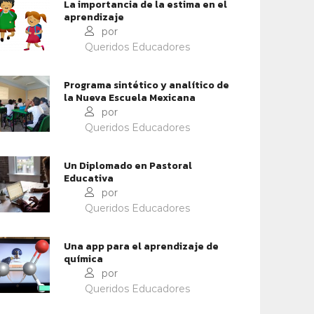
La importancia de la estima en el
aprendizaje
por
Queridos Educadores
Programa sintético y analítico de
la Nueva Escuela Mexicana
por
Queridos Educadores
Un Diplomado en Pastoral
METODOLOGÍAS
CONTEXTOS EDUCATIVOS
Educativa
por
RIOSIDAD Y APRENDIZAJE
COMPETENCIAS DEL FUTUR
Queridos Educadores
Una app para el aprendizaje de
química
por
Queridos Educadores