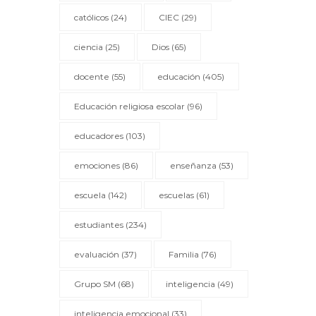
católicos
(24)
CIEC
(29)
ciencia
(25)
Dios
(65)
docente
(55)
educación
(405)
Educación religiosa escolar
(96)
educadores
(103)
emociones
(86)
enseñanza
(53)
escuela
(142)
escuelas
(61)
estudiantes
(234)
evaluación
(37)
Familia
(76)
Grupo SM
(68)
inteligencia
(49)
inteligencia emocional
(33)