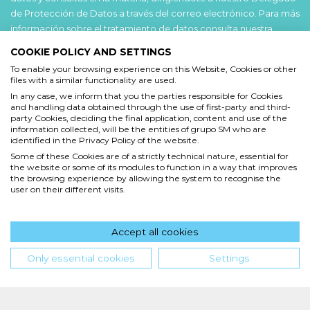
de Protección de Datos a través del correo electrónico. Para más
información sobre el tratamiento de datos consulta nuestra
Política de privacidad
.
COOKIE POLICY AND SETTINGS
To enable your browsing experience on this Website, Cookies or other
Acepto
files with a similar functionality are used.
He leído y acepto las
Condiciones de uso
y la
In any case, we inform that you the parties responsible for Cookies
and handling data obtained through the use of first-party and third-
Política de privacidad
party Cookies, deciding the final application, content and use of the
information collected, will be the entities of grupo SM who are
Acepto
identified in the Privacy Policy of the website.
Some of these Cookies are of a strictly technical nature, essential for
Deseo recibir comunicaciones comerciales de grupo SM
the website or some of its modules to function in a way that improves
the browsing experience by allowing the system to recognise the
user on their different visits.
Enviar
Accept all cookies
Hola! ¿en qué podemos ayudarte?
Only essential cookies
Settings
INICIO
QUIENES SOMOS
POLÍTICA DE PRIVACIDAD
CONDICIONES DE USO
POLÍTICA DE COOKIES