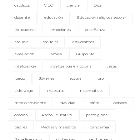
católicos
CIEC
ciencia
Dios
docente
educación
Educación religiosa escolar
educadores
emociones
enseñanza
escuela
escuelas
estudiantes
evaluación
Familia
Grupo SM
inteligencia
inteligencia emocional
Jesús
juego
Jóvenes
lectura
libro
Liderazgo
maestros
matemáticas
medio ambiente
Navidad
niños
obispos
oración
Pacto Educativo
pacto global
padres
Padres y maestros
pandemia
Papa Francisco
profesores
ser humano