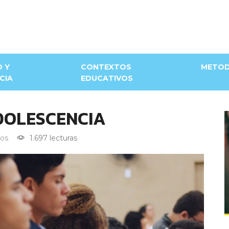
D Y
CONTEXTOS
METOD
CIA
EDUCATIVOS
DOLESCENCIA
os
1.697 lecturas