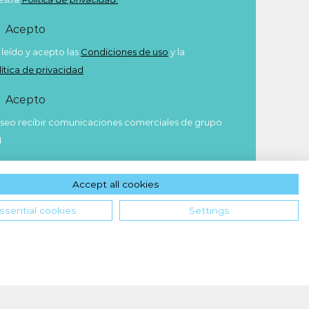
Acepto
 leído y acepto las
Condiciones de uso
y la
lítica de privacidad
Acepto
seo recibir comunicaciones comerciales de grupo
M
Enviar
Accept all cookies
ssential cookies
Settings
Hola! ¿en qué podemos ayudarte?