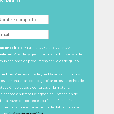
USCRÍBETE
sponsable
: SM DE EDICIONES, S.A de C.V.
nalidad
: Atender y gestionar tu solicitud y envío de
municaciones de productos y servicios de grupo
.
rechos
: Puedes acceder, rectificar y suprimir tus
tos personales así como ejercitar otros derechos de
otección de datos y consultas en la materia,
rigiéndote a nuestro Delegado de Protección de
tos a través del correo electrónico. Para más
formación sobre el tratamiento de datos consulta
estra
Política de privacidad
.