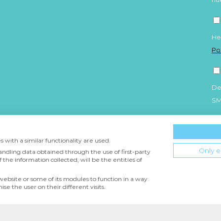
He
Po
De
S
 with a similar functionality are used.
Only e
andling data obtained through the use of first-party
 the information collected, will be the entities of
 website or some of its modules to function in a way
DAD
CONDICIONES DE USO
POLÍTICA DE COOKIES
e the user on their different visits.