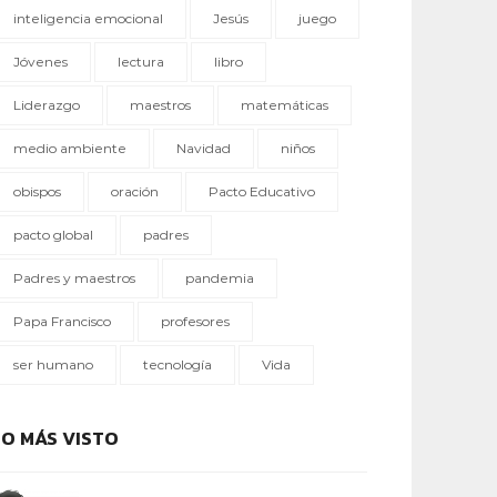
inteligencia emocional
Jesús
juego
Jóvenes
lectura
libro
Liderazgo
maestros
matemáticas
medio ambiente
Navidad
niños
obispos
oración
Pacto Educativo
pacto global
padres
Padres y maestros
pandemia
Papa Francisco
profesores
ser humano
tecnología
Vida
LO MÁS VISTO