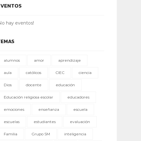
EVENTOS
No hay eventos!
TEMAS
alumnos
amor
aprendizaje
aula
católicos
CIEC
ciencia
Dios
docente
educación
Educación religiosa escolar
educadores
emociones
enseñanza
escuela
escuelas
estudiantes
evaluación
Familia
Grupo SM
inteligencia