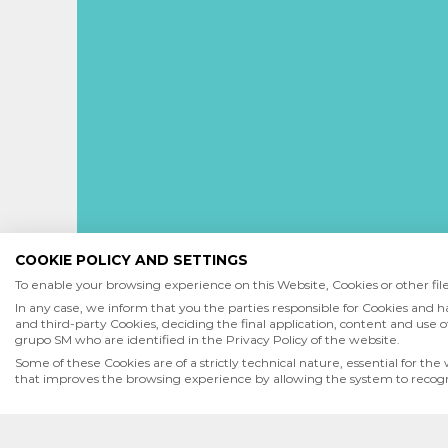
COOKIE POLICY AND SETTINGS
To enable your browsing experience on this Website, Cookies or other files
In any case, we inform that you the parties responsible for Cookies and h
and third-party Cookies, deciding the final application, content and use of
grupo SM who are identified in the Privacy Policy of the website.
Some of these Cookies are of a strictly technical nature, essential for the
INICIO
QUIENES SOMOS
POLÍTICA DE PRIVACI
that improves the browsing experience by allowing the system to recognis
SM de Ediciones S.A. de C.V. | PPC Editorial