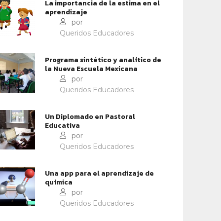
La importancia de la estima en el
aprendizaje
por
Queridos Educadores
Programa sintético y analítico de
la Nueva Escuela Mexicana
CONTEXTOS EDUCATIVOS
CONTEXTOS EDUCATIVOS
por
SARROLLO DE
WEBINAR SOBRE CONCEPTO
Queridos Educadores
BILIDADES
CLAVE EN EDUCACIÓN MEDI
CIOEMOCIONALES
SUPERIOR
Un Diplomado en Pastoral
Educativa
por
Queridos Educadores
Una app para el aprendizaje de
química
por
Queridos Educadores