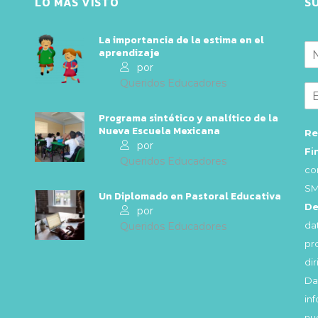
LO MÁS VISTO
S
La importancia de la estima en el
aprendizaje
por
Queridos Educadores
Programa sintético y analítico de la
Nueva Escuela Mexicana
Re
por
Fi
Queridos Educadores
co
SM
Un Diplomado en Pastoral Educativa
De
por
da
Queridos Educadores
pr
di
Da
in
nu