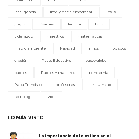
inteligencia
inteligencia emocional
Jesús
juego
Jóvenes
lectura
libro
Liderazgo
maestros
matemáticas
medio ambiente
Navidad
niños
obispos
oración
Pacto Educativo
pacto global
padres
Padres y maestros
pandemia
Papa Francisco
profesores
ser humano
tecnología
Vida
LO MÁS VISTO
La importancia de la estima en el