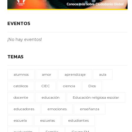
EVENTOS
¡No hay eventos!
TEMAS
alumnos
amor
aprendizaje
aula
católicos
CIEC
ciencia
Dios
docente
educación
Educación religiosa escolar
educadores
emociones
enseñanza
escuela
escuelas
estudiantes
evaluación
Familia
Grupo SM