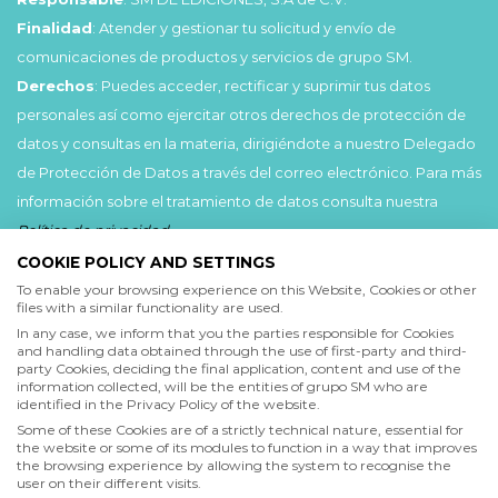
Finalidad
: Atender y gestionar tu solicitud y envío de
comunicaciones de productos y servicios de grupo SM.
Derechos
: Puedes acceder, rectificar y suprimir tus datos
personales así como ejercitar otros derechos de protección de
datos y consultas en la materia, dirigiéndote a nuestro Delegado
de Protección de Datos a través del correo electrónico. Para más
información sobre el tratamiento de datos consulta nuestra
Política de privacidad
.
COOKIE POLICY AND SETTINGS
Acepto
To enable your browsing experience on this Website, Cookies or other
files with a similar functionality are used.
He leído y acepto las
Condiciones de uso
y la
In any case, we inform that you the parties responsible for Cookies
Política de privacidad
and handling data obtained through the use of first-party and third-
party Cookies, deciding the final application, content and use of the
information collected, will be the entities of grupo SM who are
Acepto
identified in the Privacy Policy of the website.
Deseo recibir comunicaciones comerciales de grupo SM
Some of these Cookies are of a strictly technical nature, essential for
the website or some of its modules to function in a way that improves
the browsing experience by allowing the system to recognise the
user on their different visits.
Enviar