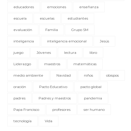
educadores
emociones
enseñanza
escuela
escuelas
estudiantes
evaluación
Familia
Grupo SM
inteligencia
inteligencia emocional
Jesús
juego
Jóvenes
lectura
libro
Liderazgo
maestros
matemáticas
medio ambiente
Navidad
niños
obispos
oración
Pacto Educativo
pacto global
padres
Padres y maestros
pandemia
Papa Francisco
profesores
ser humano
tecnología
Vida