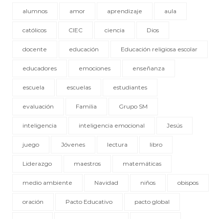
alumnos
amor
aprendizaje
aula
católicos
CIEC
ciencia
Dios
docente
educación
Educación religiosa escolar
educadores
emociones
enseñanza
escuela
escuelas
estudiantes
evaluación
Familia
Grupo SM
inteligencia
inteligencia emocional
Jesús
juego
Jóvenes
lectura
libro
Liderazgo
maestros
matemáticas
medio ambiente
Navidad
niños
obispos
oración
Pacto Educativo
pacto global