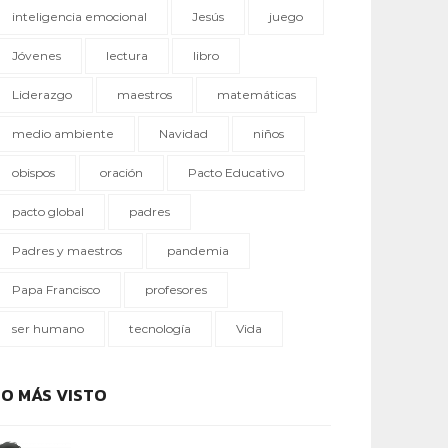
inteligencia emocional
Jesús
juego
Jóvenes
lectura
libro
Liderazgo
maestros
matemáticas
medio ambiente
Navidad
niños
obispos
oración
Pacto Educativo
pacto global
padres
Padres y maestros
pandemia
Papa Francisco
profesores
ser humano
tecnología
Vida
LO MÁS VISTO
CONTEXTOS EDUCATIVOS
METODOLOGÍAS