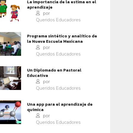
La importancia de la estima en el
DERAZGO EDUCATIVO
aprendizaje
EL MODELO ‘SAMR’ PARA UN
por
MEJOR APRENDIZAJE
Queridos Educadores
Programa sintético y analítico de
la Nueva Escuela Mexicana
por
Queridos Educadores
Un Diplomado en Pastoral
Educativa
por
Queridos Educadores
Una app para el aprendizaje de
química
por
Queridos Educadores