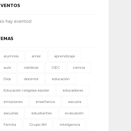
EVENTOS
No hay eventos!
TEMAS
alumnos
amor
aprendizaje
aula
católicos
CIEC
ciencia
Dios
docente
educación
Educación religiosa escolar
educadores
emociones
enseñanza
escuela
escuelas
estudiantes
evaluación
Familia
Grupo SM
inteligencia