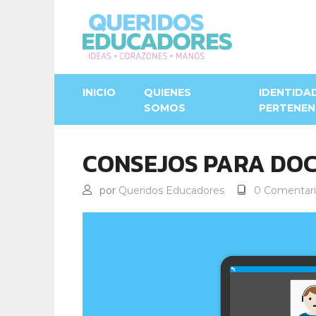
INICIO
QUIENES
IDENTIDA
SOMOS
PERTENEN
CONSEJOS PARA DO
por
Queridos Educadores
0 Comentari