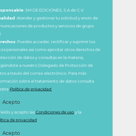
sponsable
: SM DE EDICIONES, S.A de C.V.
nalidad
: Atender y gestionar tu solicitud y envío de
municaciones de productos y servicios de grupo
.
rechos
: Puedes acceder, rectificar y suprimir tus
tos personales así como ejercitar otros derechos de
otección de datos y consultas en la materia,
rigiéndote a nuestro Delegado de Protección de
tos a través del correo electrónico. Para más
formación sobre el tratamiento de datos consulta
estra
Política de privacidad
.
Acepto
 leído y acepto las
Condiciones de uso
y la
lítica de privacidad
Acepto