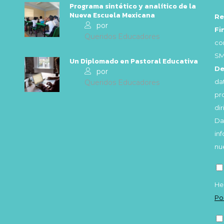
Programa sintético y analítico de la
Nueva Escuela Mexicana
Re
por
Fi
Queridos Educadores
co
SM
Un Diplomado en Pastoral Educativa
De
por
da
Queridos Educadores
pr
di
Da
in
nu
He
Po