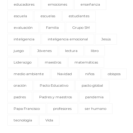
educadores
emociones
enseñanza
escuela
escuelas
estudiantes
evaluación
Familia
Grupo SM
inteligencia
inteligencia emocional
Jesús
juego
Jóvenes
lectura
libro
Liderazgo
maestros
matemáticas
medio ambiente
Navidad
niños
obispos
oración
Pacto Educativo
pacto global
padres
Padres y maestros
pandemia
Papa Francisco
profesores
ser humano
tecnología
Vida