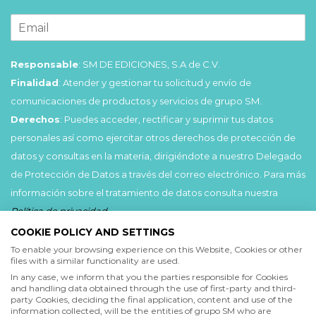
Responsable
: SM DE EDICIONES, S.A de C.V.
Finalidad
: Atender y gestionar tu solicitud y envío de
comunicaciones de productos y servicios de grupo SM.
Derechos
: Puedes acceder, rectificar y suprimir tus datos
personales así como ejercitar otros derechos de protección de
datos y consultas en la materia, dirigiéndote a nuestro Delegado
de Protección de Datos a través del correo electrónico. Para más
información sobre el tratamiento de datos consulta nuestra
Política de privacidad
.
COOKIE POLICY AND SETTINGS
Acepto
To enable your browsing experience on this Website, Cookies or other
files with a similar functionality are used.
He leído y acepto las
Condiciones de uso
y la
In any case, we inform that you the parties responsible for Cookies
Política de privacidad
and handling data obtained through the use of first-party and third-
party Cookies, deciding the final application, content and use of the
information collected, will be the entities of grupo SM who are
Acepto