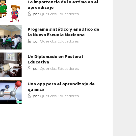
La importancia de la estima en el
aprendizaje
por
Queridos Educadores
Programa sintético y analítico de
la Nueva Escuela Mexicana
por
Queridos Educadores
Un Diplomado en Pastoral
Educativa
por
Queridos Educadores
Una app para el aprendizaje de
química
por
Queridos Educadores