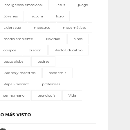
inteligencia emocional
Jesús
juego
Jóvenes
lectura
libro
Liderazgo
maestros
matemáticas
medio ambiente
Navidad
niños
obispos
oración
Pacto Educativo
pacto global
padres
Padres y maestros
pandemia
Papa Francisco
profesores
ser humano
tecnología
Vida
LO MÁS VISTO