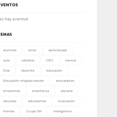
EVENTOS
No hay eventos!
TEMAS
alumnos
amor
aprendizaje
aula
católicos
CIEC
ciencia
Dios
docente
educación
Educación religiosa escolar
educadores
emociones
enseñanza
escuela
escuelas
estudiantes
evaluación
Familia
Grupo SM
inteligencia