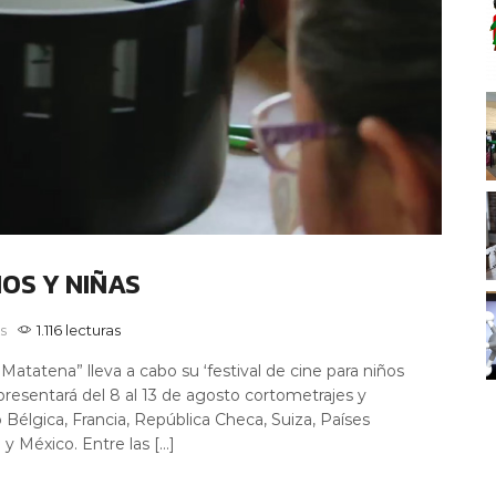
ÑOS Y NIÑAS
s
1.116 lecturas
atatena” lleva a cabo su ‘festival de cine para niños
l presentará del 8 al 13 de agosto cortometrajes y
élgica, Francia, República Checa, Suiza, Países
y México. Entre las […]