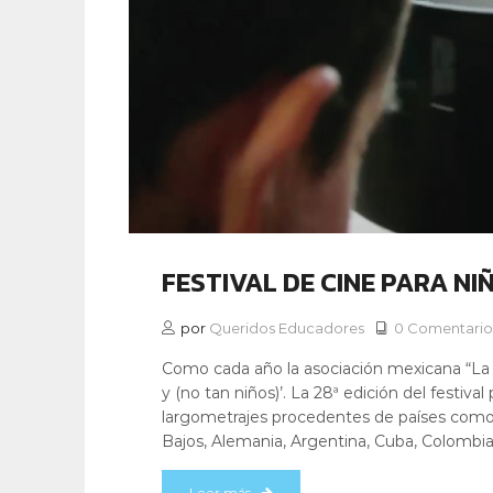
FESTIVAL DE CINE PARA NI
por
Queridos Educadores
0 Comentario
Como cada año la asociación mexicana “La M
y (no tan niños)’. La 28ª edición del festiva
largometrajes procedentes de países como B
Bajos, Alemania, Argentina, Cuba, Colombia 
Leer más