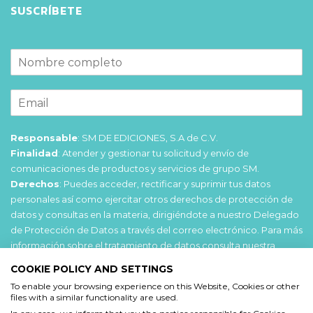
SUSCRÍBETE
Responsable
: SM DE EDICIONES, S.A de C.V.
Finalidad
: Atender y gestionar tu solicitud y envío de
comunicaciones de productos y servicios de grupo SM.
Derechos
: Puedes acceder, rectificar y suprimir tus datos
personales así como ejercitar otros derechos de protección de
datos y consultas en la materia, dirigiéndote a nuestro Delegado
de Protección de Datos a través del correo electrónico. Para más
información sobre el tratamiento de datos consulta nuestra
Política de privacidad
.
COOKIE POLICY AND SETTINGS
To enable your browsing experience on this Website, Cookies or other
Acepto
files with a similar functionality are used.
He leído y acepto las
Condiciones de uso
y la