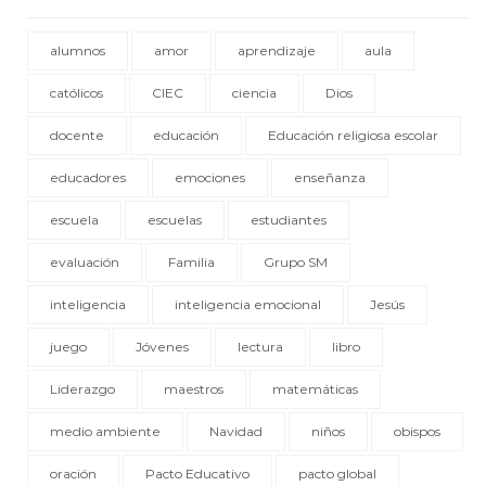
alumnos
amor
aprendizaje
aula
católicos
CIEC
ciencia
Dios
docente
educación
Educación religiosa escolar
educadores
emociones
enseñanza
escuela
escuelas
estudiantes
evaluación
Familia
Grupo SM
inteligencia
inteligencia emocional
Jesús
juego
Jóvenes
lectura
libro
Liderazgo
maestros
matemáticas
medio ambiente
Navidad
niños
obispos
oración
Pacto Educativo
pacto global