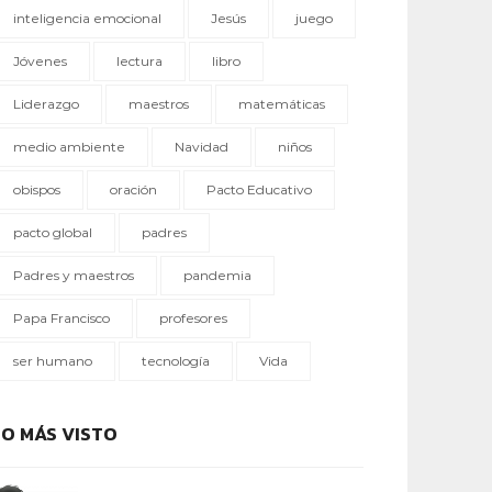
inteligencia emocional
Jesús
juego
Jóvenes
lectura
libro
Liderazgo
maestros
matemáticas
medio ambiente
Navidad
niños
obispos
oración
Pacto Educativo
pacto global
padres
Padres y maestros
pandemia
Papa Francisco
profesores
ser humano
tecnología
Vida
LO MÁS VISTO