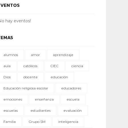
EVENTOS
No hay eventos!
TEMAS
alumnos
amor
aprendizaje
aula
católicos
CIEC
ciencia
Dios
docente
educación
Educación religiosa escolar
educadores
emociones
enseñanza
escuela
escuelas
estudiantes
evaluación
Familia
Grupo SM
inteligencia