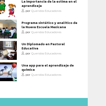
La importancia de la estima en el
aprendizaje
por
Queridos Educadores
Programa sintético y analítico de
la Nueva Escuela Mexicana
por
Queridos Educadores
Un Diplomado en Pastoral
Educativa
por
Queridos Educadores
Una app para el aprendizaje de
química
por
Queridos Educadores