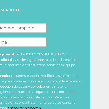
USCRÍBETE
sponsable
: SM DE EDICIONES, S.A de C.V.
nalidad
: Atender y gestionar tu solicitud y envío de
municaciones de productos y servicios de grupo
.
rechos
: Puedes acceder, rectificar y suprimir tus
tos personales así como ejercitar otros derechos de
otección de datos y consultas en la materia,
rigiéndote a nuestro Delegado de Protección de
tos a través del correo electrónico. Para más
formación sobre el tratamiento de datos consulta
estra
Política de privacidad
.