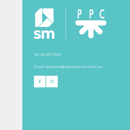
Tel: 55 1679 5546
Email: ecatolica@ediciones-sm.com.mx