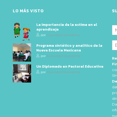
LO MÁS VISTO
S
La importancia de la estima en el
aprendizaje
por
Queridos Educadores
Programa sintético y analítico de la
Nueva Escuela Mexicana
por
Queridos Educadores
Re
Fi
Un Diplomado en Pastoral Educativa
co
por
Queridos Educadores
SM
De
da
pr
di
Da
in
nu