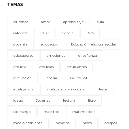
TEMAS
alumnos
amor
aprendizaje
aula
católicos
CIEC
ciencia
Dios
docente
educación
Educación religiosa escolar
educadores
emociones
enseñanza
escuela
escuelas
estudiantes
evaluación
Familia
Grupo SM
inteligencia
inteligencia emocional
Jesús
juego
Jóvenes
lectura
libro
Liderazgo
maestros
matemáticas
medio ambiente
Navidad
niños
obispos