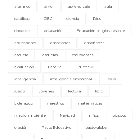
alumnos
amor
aprendizaje
aula
católicos
CIEC
ciencia
Dios
docente
educación
Educación religiosa escolar
educadores
emociones
enseñanza
escuela
escuelas
estudiantes
evaluación
Familia
Grupo SM
inteligencia
inteligencia emocional
Jesús
juego
Jóvenes
lectura
libro
Liderazgo
maestros
matemáticas
medio ambiente
Navidad
niños
obispos
oración
Pacto Educativo
pacto global