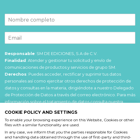
Responsable
: SM DE EDICIONES, S.A de C.V.
Finalidad
: Atender y gestionar tu solicitud y envío de
comunicaciones de productos y servicios de grupo SM.
Derechos
: Puedes acceder, rectificar y suprimir tus datos
personales así como ejercitar otros derechos de protección de
datos y consultas en la materia, dirigiéndote a nuestro Delegado
de Protección de Datos a través del correo electrónico. Para más
información sobre el tratamiento de datos consulta nuestra
Política de privacidad
.
COOKIE POLICY AND SETTINGS
To enable your browsing experience on this Website, Cookies or other
Acepto
files with a similar functionality are used.
He leído y acepto las
Condiciones de uso
y la
In any case, we inform that you the parties responsible for Cookies
and handling data obtained through the use of first-party and third-
Política de privacidad